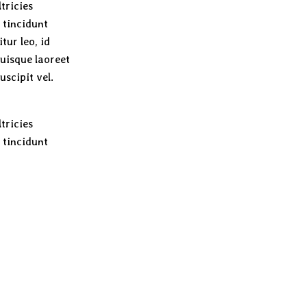
tricies
n tincidunt
tur leo, id
Quisque laoreet
scipit vel.
tricies
n tincidunt