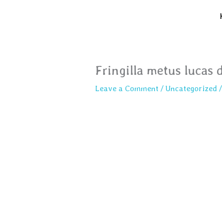
Skip
to
content
Fringilla metus lucas d
Leave a Comment
/
Uncategorized
/