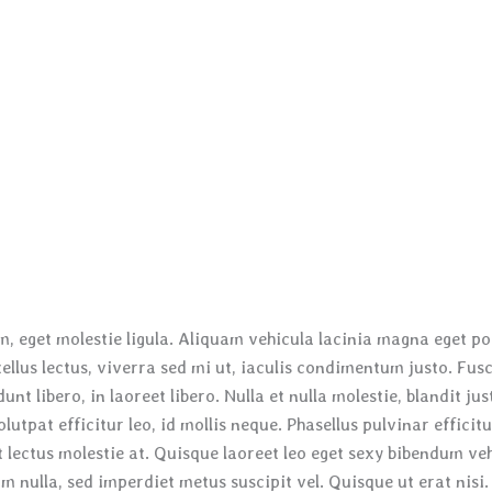
m, eget molestie ligula. Aliquam vehicula lacinia magna eget p
tellus lectus, viverra sed mi ut, iaculis condimentum justo. Fusce
unt libero, in laoreet libero. Nulla et nulla molestie, blandit ju
lutpat efficitur leo, id mollis neque. Phasellus pulvinar efficit
 lectus molestie at. Quisque laoreet leo eget sexy bibendum ve
m nulla, sed imperdiet metus suscipit vel. Quisque ut erat nisi