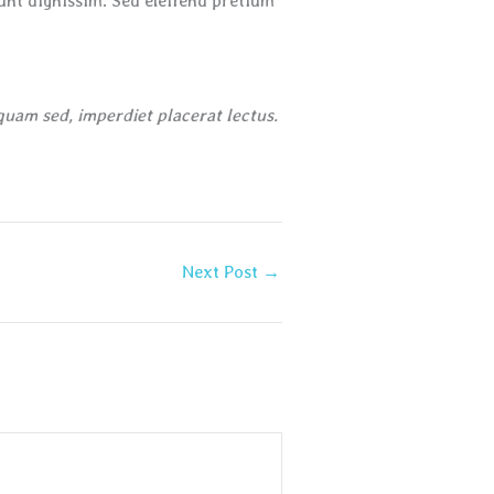
dunt dignissim. Sed eleifend pretium
quam sed, imperdiet placerat lectus.
Next Post
→