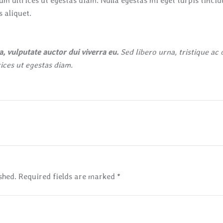
dum ultrices ut egestas diam. Nulla egestas mi eget turpis tinci
 aliquet.
, vulputate auctor dui viverra eu.
Sed libero urna, tristique ac 
ices ut egestas diam.
shed.
Required fields are marked
*