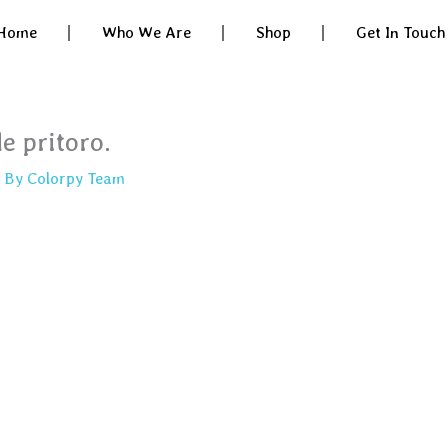
Home
Who We Are
Shop
Get In Touch
e pritoro.
 By
Colorpy Team